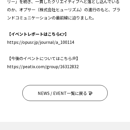
リー」を紡ぎ、一貫したクリエイティブへと落とし込んでいる
のか、オプサー（株式会社ヒューリズム）の進行のもと、ブラ
お問い合わせ
ンドコミュニケーションの最前線に迫りました。
会員ページへ
【イベントレポートはこちら
👉】
https://opusr.jp/journal/a_100114
【今後のイベントについてはこちら💭】
https://peatix.com/group/16312832
NEWS / EVENT一覧に戻る