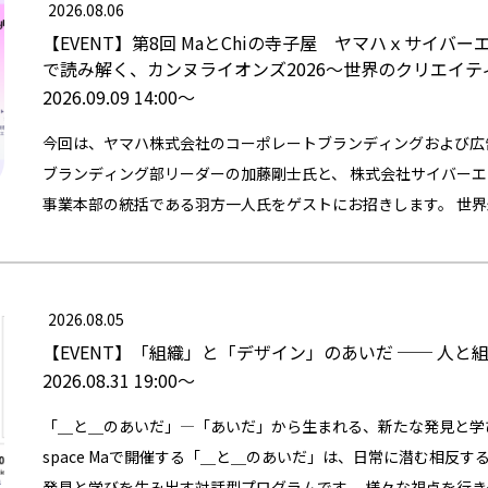
2026.08.06
【EVENT】
第8回 MaとChiの寺子屋 ヤマハｘサイバー
で読み解く、カンヌライオンズ2026～世界のクリエイ
2026.09.09 14:00〜
今回は、ヤマハ株式会社のコーポレートブランディングおよび広
ブランディング部リーダーの加藤剛士氏と、 株式会社サイバー
事業本部の統括である羽方一人氏をゲストにお招きします。 世
あるCannes Lionsへ、継続的に現地参加しているゲストの二人。 20
たクリエイティビティの潮流とイシューは何だったのか。世界の
うのか。 広告主ｘ広告会社という異なる立場と視点から、クリ
2026.08.05
いて議論します。 日時：2026年9月9日（水）13:30 開場 会場：武蔵野美術大学 市ヶ谷キャンパス７
【EVENT】
「組織」と「デザイン」のあいだ ── 人と
階「Co-Creation Space Ma」 住所：〒162-0843 東京
2026.08.31 19:00〜
催のみ、動画配信なし 参加費：無料 参加資格：社会人から学生
ル 13:30〜：開場 14:00～15:00：ヤマハ加藤氏ｘサイバ
「＿と＿のあいだ」―「あいだ」から生まれる、新たな発見と学び 武蔵
ション 15:00～15:30：ラップアップセッション（武蔵野美術大学ｘ
space Maで開催する「＿と＿のあいだ」は、日常に潜む相反
スピーカーとの名刺交換、交流会 セッション概要： 「現地参
発見と学びを生み出す対話型プログラムです。 様々な視点を行