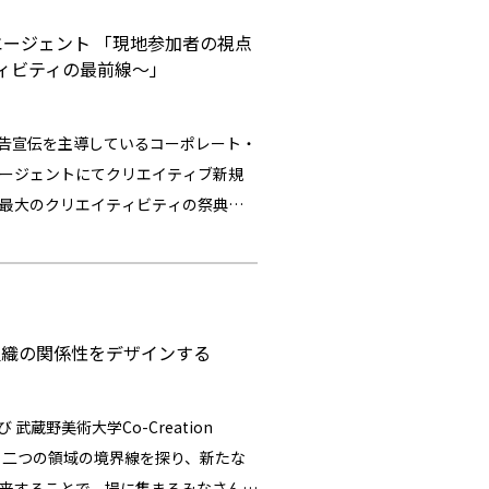
エージェント
「現地参加者の視点
ティビティの最前線～」
告宣伝を主導しているコーポレート・
エージェントにてクリエイティブ新規
界最大のクリエイティビティの祭典で
26年のCannes Lionsで展開され
クリエイティビティはどの方向へ向か
エイティビティの現在地と可能性につ
組織の関係性をデザインする
都新宿区市谷田町１丁目４ 開催形式：リアル開
まで、どなたでも参加OK スケジュー
ーエージェント羽方氏によるパネルディスカッ
野美術大学Co-Creation
オプサー） 15:30～16:30：ゲスト
する二つの領域の境界線を探り、新たな
加者の視点で読み解く、カンヌライオン
き来することで、場に集まるみなさんと