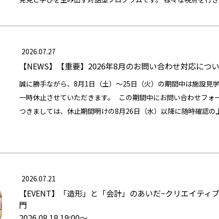
ズ2026～世界のクリエイティビティの最前線～」 世界最大の広
ともに物事を新しく捉え直すきっかけを見つけていきたいと考えて
史を有するCannes Lions。 毎年、フランス・カンヌで開催される
見相反する要素同士が相互に作用し、補い合う「あいだ」の空間
ド（広告主）や広告会社、制作会社、デザイナー、ストラテジス
私たちはこの境界線上にあるゆらぎの中で思索し、様々な決断を
世界中のマーケティングやプロモーション、広告の事例とノウハウ
2026.07.27
は、無意識のうちにいずれか一方の領域に長く留まりがちです。
リエイティブアワードには、世界中のクリエイティブ戦略からマ
【NEWS】
【重要】2026年8月のお問い合わせ対応につ
下のような心理的な壁やわからなさを感じ、一歩踏み出すことを
シャルフィルムから屋外広告やゲームなどのエンタメまで、あら
企画「＿と＿のあいだ」は、二つの異なる世界の境界に立ち、多
誠に勝手ながら、8月1日（土）〜25日（火）の期間中は施設見
工夫がエントリーされ、各部門のトップ・オブ・クリエイティビ
うに行き来させることで、お互いの違いを理解し、新たな側面を
一時休止させていただきます。 この期間中にお問い合わせフォ
会期中に開催される公式セミナーでは、世界中のCMO（チーフ
た、スピーカーのトークと共に、質疑の時間や参加者間の対話の
つきましては、休止期間明けの8月26日（水）以降に随時確認の
CD（クリエイティブ・ディレクター）、学者、アーティストな
セスも重視します。 明確な「結論」に到達することよりも、異
をおかけいたしますが、何卒ご理解とご協力を賜りますようお願
いて、様々な知見を披露し、活発な議論が行われています。 そ
み、探求するその過程そのものを、本企画における最も重要な学
Cannes Lionsの現地で、実際に世界中の事例に触れ、最先
ます。 今回のプログラム： 「組織」と「デザイン」のあいだ 
きたゲストのお二人に、Cannes Lionsで語られた様々なト
「組織」と聞くと、ルールや制度、役職などを思い浮かべるかも
ついてお伺いしていきます。
の関係性の集まりでもあります。一人ひとりの個性や自律性を大
2026.07.21
目指すにはどうしたらいいのでしょうか。 今回はMVV（ミッシ
【EVENT】
「造形」と「会計」のあいだ~クリエイティ
門
様々な組織づくりに携わってきた小川望さんをスピーカーに迎え
2026.08.18 19:00〜
どのようにデザインが関わるのかをみなさんと一緒に考えたいと