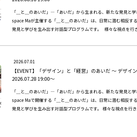
（１）デザイナー、アーティスト、美大生： クリエイティブを
「＿と＿のあいだ」―「あいだ」から生まれる、新たな発見と学び 武
方。また、これまでビジネスや会計の分野にあまり触れてこなか
space Maが主催する「＿と＿のあいだ」は、日常に潜む相反
スパーソン： 既存の経営手法や企画立案に行き詰まりを感じ、
発見と学びを生み出す対話型プログラムです。 様々な視点を行
エイティブな要素を取り入れたいと願う方。 （３）境界線にいる
とともに物事を新しく捉え直すきっかけを見つけていきたいと考え
またはクリエイティブ）を深く理解しているからこそ、対となる
一見相反する要素同士が相互に作用し、補い合う「あいだ」の空
感じ、一歩踏み出すことを躊躇している方。 （４）プロセス重視
て、私たちはこの境界線上にあるゆらぎの中で思索し、様々な決
く、異なる立場の人との「対話」や、正解のないプロセス（モヤ
2026.07.01
ちは、無意識のうちにいずれか一方の領域に長く留まりがちです
「気づき」を得ることを重視する方。 この時間の目的 答えや
【EVENT】
「デザイン」と「経営」のあいだ 〜 デザイ
以下のような心理的な壁やわからなさを感じ、一歩踏み出すこ
ピーカーの話題から会計とクリエイティブそれぞれの構造を知り
2026.07.28 19:00〜
本企画「＿と＿のあいだ」は、二つの異なる世界の境界に立ち、
互いに持ち寄る時間にしたいと考えています。 最後に Maは、
ように行き来させることで、お互いの違いを理解し、新たな側面
「＿と＿のあいだ」―「あいだ」から生まれる、新たな発見と学び 武蔵
文脈で誕生した場所です。 この場所を通じて、二つの「あいだ
また、スピーカーのトークと共に、質疑の時間や参加者間の対
space Maで開催する「＿と＿のあいだ」は、日常に潜む相反
点から見つめ直す自身の専門性やあり方について、深く探求す
プロセスも重視します。 明確な「結論」に到達することよりも
発見と学びを生み出す対話型プログラムです。 様々な視点を行
◆開催概要 ・日時：8月31日（月） 19:00~21:00（対話も含め
し、悩み、探求するその過程そのものを、本企画における最も重
ともに物事を新しく捉え直すきっかけを見つけていきたいと考えて
武蔵野美術大学 市ヶ谷キャンパス Ma 2023年6月に開設され
えています。 造形と会計のあいだ~クリエイティブ人材のため
見相反する要素同士が相互に作用し、補い合う「あいだ」の空間
個室、会議室、自由席など、用途に応じたワークスペースを備え
ムは、ビジネスとクリエイティブのあいだを考える上で大切な「
私たちはこの境界線上にあるゆらぎの中で思索し、様々な決断を
はじめとするクリエイターやスタートアップ企業が集い、コミュ