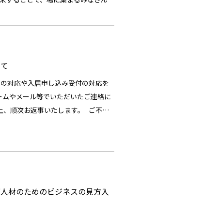
告の祭典として始まり、70年以上の歴
います。 ** 私たちの日常は、一
Cannes Lionsでは、世界中のブラン
によって成り立っています。そして、
ト、アーティストなどが一堂に会し、
積み重ねてきました。 一方私たち
が集結します。 30部門を超えるク
その結果、もう一方の領域に対して以
ーケティングキャンペーン、コマー
いて
躊躇してしまうことがあります。 本
ゆるクリエイティビティ・企業の創意
様な視点をまるでキャッチボールのよ
学の対応や入居申し込み受付の対応を
ティを称え合っています。 同時に、
発見するような時間を目指します。 ま
ームやメール等でいただいたご連絡に
・マーケティング・オフィサー）や
時間、そこから生まれる気づきのプロ
上、順次お返事いたします。 ご不便
どが、現代のクリエイティビティにつ
なる考えを持つ人々が共に思考し、悩
い申し上げます。
んなクリエイティビティの中心地である
びの時間として尊重したいと考えてい
端のクリエイティビティの動向を分析して
── 人と組織の関係性をデザインする
ピックスの中から、最も重要なイシューに
しれません。 でも、組織は人と人と
切にしながら、組織として同じ方向を
ョン・ビジョン・バリュー）の策定や
ブ人材のためのビジネスの見方入
、人や組織の関係性を編み直す上で、
思います。 参加をおすすめする方